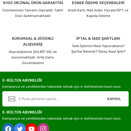
%100 ORJİNAL ÜRÜN GARANTİSİ
ESNEK ÖDEME SEÇENEKLERİ
Ürünlerimizin Tamamı Orjinaldir. Taklit
Kredi Kartı, Mail Order, Havale/EFT ve
Ürün Satılmamaktadır
Kapıda Ödeme
KURUMSAL & GÜVENLİ
İPTAL & İADE ŞARTLARI
ALIŞVERİŞ
İade İşlemini Nasıl Yapacaksınız?
Şartlar Nelerdir? Süreç Nasıl İşler?
Alışverişleriniz 256 BİT SSL ile
korunmaktadır. Artık Daha
Güvendesiniz
E-BÜLTEN ABONELİĞİ
Kampanya ve yeniliklerden haberdar olmak için e-bültenimize kayıt olun.
KAYDOL
E-BÜLTEN ABONELİĞİ
Kampanya ve yeniliklerden haberdar olmak için e-bültenimize kayıt olun.