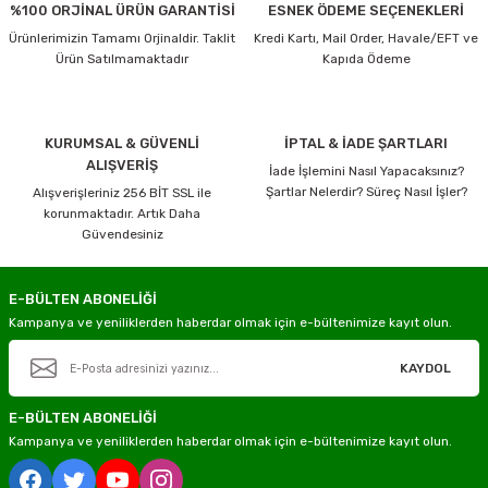
%100 ORJİNAL ÜRÜN GARANTİSİ
ESNEK ÖDEME SEÇENEKLERİ
Ürünlerimizin Tamamı Orjinaldir. Taklit
Kredi Kartı, Mail Order, Havale/EFT ve
Ürün Satılmamaktadır
Kapıda Ödeme
KURUMSAL & GÜVENLİ
İPTAL & İADE ŞARTLARI
ALIŞVERİŞ
İade İşlemini Nasıl Yapacaksınız?
Şartlar Nelerdir? Süreç Nasıl İşler?
Alışverişleriniz 256 BİT SSL ile
korunmaktadır. Artık Daha
Güvendesiniz
E-BÜLTEN ABONELİĞİ
Kampanya ve yeniliklerden haberdar olmak için e-bültenimize kayıt olun.
KAYDOL
E-BÜLTEN ABONELİĞİ
Kampanya ve yeniliklerden haberdar olmak için e-bültenimize kayıt olun.