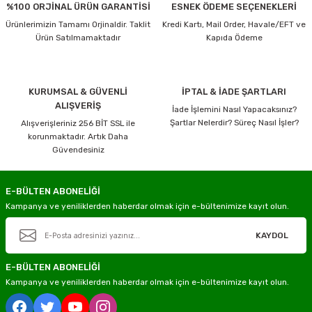
%100 ORJİNAL ÜRÜN GARANTİSİ
ESNEK ÖDEME SEÇENEKLERİ
Ürünlerimizin Tamamı Orjinaldir. Taklit
Kredi Kartı, Mail Order, Havale/EFT ve
Ürün Satılmamaktadır
Kapıda Ödeme
KURUMSAL & GÜVENLİ
İPTAL & İADE ŞARTLARI
ALIŞVERİŞ
İade İşlemini Nasıl Yapacaksınız?
Şartlar Nelerdir? Süreç Nasıl İşler?
Alışverişleriniz 256 BİT SSL ile
korunmaktadır. Artık Daha
Güvendesiniz
E-BÜLTEN ABONELİĞİ
Kampanya ve yeniliklerden haberdar olmak için e-bültenimize kayıt olun.
KAYDOL
E-BÜLTEN ABONELİĞİ
Kampanya ve yeniliklerden haberdar olmak için e-bültenimize kayıt olun.