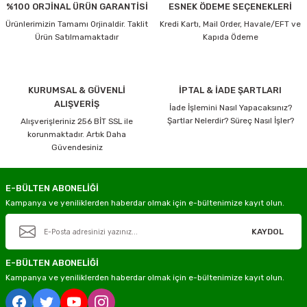
%100 ORJİNAL ÜRÜN GARANTİSİ
ESNEK ÖDEME SEÇENEKLERİ
Ürünlerimizin Tamamı Orjinaldir. Taklit
Kredi Kartı, Mail Order, Havale/EFT ve
Ürün Satılmamaktadır
Kapıda Ödeme
KURUMSAL & GÜVENLİ
İPTAL & İADE ŞARTLARI
ALIŞVERİŞ
İade İşlemini Nasıl Yapacaksınız?
Şartlar Nelerdir? Süreç Nasıl İşler?
Alışverişleriniz 256 BİT SSL ile
korunmaktadır. Artık Daha
Güvendesiniz
E-BÜLTEN ABONELİĞİ
Kampanya ve yeniliklerden haberdar olmak için e-bültenimize kayıt olun.
KAYDOL
E-BÜLTEN ABONELİĞİ
Kampanya ve yeniliklerden haberdar olmak için e-bültenimize kayıt olun.