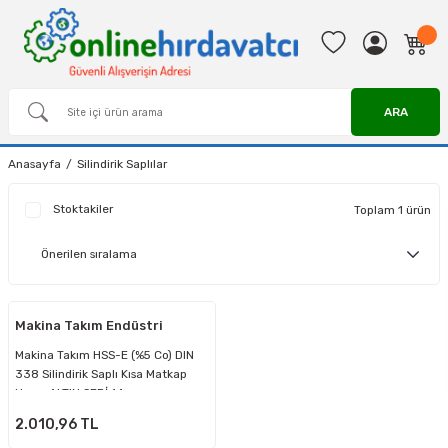
ARA
Anasayfa
Silindirik Saplılar
Stoktakiler
Toplam 1 ürün
Makina Takım Endüstri
Makina Takım HSS-E (%5 Co) DIN
338 Silindirik Saplı Kısa Matkap
Ucu - ALTIN SERİ 14 mm
2.010,96 TL