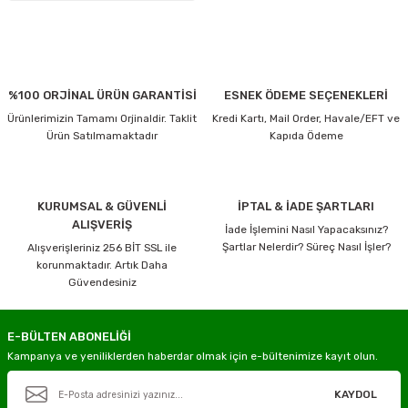
%100 ORJİNAL ÜRÜN GARANTİSİ
ESNEK ÖDEME SEÇENEKLERİ
Ürünlerimizin Tamamı Orjinaldir. Taklit
Kredi Kartı, Mail Order, Havale/EFT ve
Ürün Satılmamaktadır
Kapıda Ödeme
KURUMSAL & GÜVENLİ
İPTAL & İADE ŞARTLARI
ALIŞVERİŞ
İade İşlemini Nasıl Yapacaksınız?
Şartlar Nelerdir? Süreç Nasıl İşler?
Alışverişleriniz 256 BİT SSL ile
korunmaktadır. Artık Daha
Güvendesiniz
E-BÜLTEN ABONELİĞİ
Kampanya ve yeniliklerden haberdar olmak için e-bültenimize kayıt olun.
KAYDOL