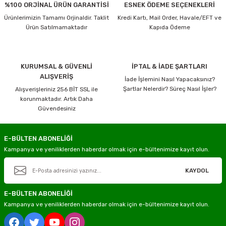
%100 ORJİNAL ÜRÜN GARANTİSİ
ESNEK ÖDEME SEÇENEKLERİ
Ürünlerimizin Tamamı Orjinaldir. Taklit
Kredi Kartı, Mail Order, Havale/EFT ve
Ürün Satılmamaktadır
Kapıda Ödeme
KURUMSAL & GÜVENLİ
İPTAL & İADE ŞARTLARI
ALIŞVERİŞ
İade İşlemini Nasıl Yapacaksınız?
Şartlar Nelerdir? Süreç Nasıl İşler?
Alışverişleriniz 256 BİT SSL ile
korunmaktadır. Artık Daha
Güvendesiniz
E-BÜLTEN ABONELİĞİ
Kampanya ve yeniliklerden haberdar olmak için e-bültenimize kayıt olun.
KAYDOL
E-BÜLTEN ABONELİĞİ
Kampanya ve yeniliklerden haberdar olmak için e-bültenimize kayıt olun.