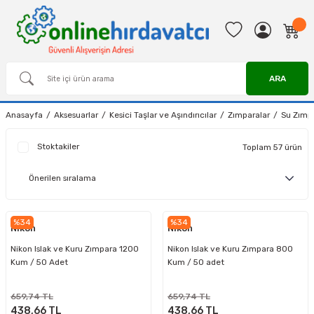
ARA
Anasayfa
Aksesuarlar
Kesici Taşlar ve Aşındırıcılar
Zımparalar
Su Zımpa
Stoktakiler
Toplam 57 ürün
%34
%34
Nikon
Nikon
Nikon Islak ve Kuru Zımpara 1200
Nikon Islak ve Kuru Zımpara 800
Kum / 50 Adet
Kum / 50 adet
659,74 TL
659,74 TL
438,66 TL
438,66 TL