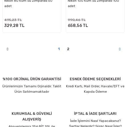
Nikon 80 Kum Su Zımparası 50
Nikon 100 Kum Su Zımparası 100
adet
adet
495,23 TL
990,46 TL
329,28 TL
658,56 TL
1
2
%100 ORJİNAL ÜRÜN GARANTİSİ
ESNEK ÖDEME SEÇENEKLERİ
Ürünlerimizin Tamamı Orjinaldir. Taklit
Kredi Kartı, Mail Order, Havale/EFT ve
Ürün Satılmamaktadır
Kapıda Ödeme
KURUMSAL & GÜVENLİ
İPTAL & İADE ŞARTLARI
ALIŞVERİŞ
İade İşlemini Nasıl Yapacaksınız?
Şartlar Nelerdir? Süreç Nasıl İşler?
Alışverişleriniz 256 BİT SSL ile