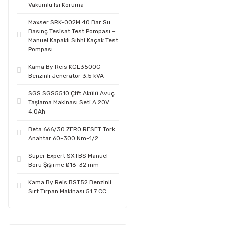
Vakumlu Isı Koruma
Maxser SRK-002M 40 Bar Su
Basınç Tesisat Test Pompası –
Manuel Kapaklı Sıhhi Kaçak Test
Pompası
Kama By Reis KGL3500C
Benzinli Jeneratör 3,5 kVA
SGS SGS5510 Çift Akülü Avuç
Taşlama Makinası Seti A 20V
4.0Ah
Beta 666/30 ZERO RESET Tork
Anahtar 60-300 Nm-1/2
Süper Expert SXTBS Manuel
Boru Şişirme Ø16-32 mm
Kama By Reis BST52 Benzinli
Sırt Tırpan Makinası 51.7 CC