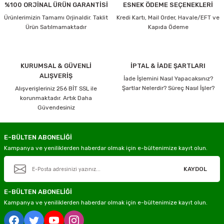
%100 ORJİNAL ÜRÜN GARANTİSİ
ESNEK ÖDEME SEÇENEKLERİ
Ürünlerimizin Tamamı Orjinaldir. Taklit
Kredi Kartı, Mail Order, Havale/EFT ve
Ürün Satılmamaktadır
Kapıda Ödeme
KURUMSAL & GÜVENLİ
İPTAL & İADE ŞARTLARI
ALIŞVERİŞ
İade İşlemini Nasıl Yapacaksınız?
Şartlar Nelerdir? Süreç Nasıl İşler?
Alışverişleriniz 256 BİT SSL ile
korunmaktadır. Artık Daha
Güvendesiniz
E-BÜLTEN ABONELİĞİ
Kampanya ve yeniliklerden haberdar olmak için e-bültenimize kayıt olun.
KAYDOL
E-BÜLTEN ABONELİĞİ
Kampanya ve yeniliklerden haberdar olmak için e-bültenimize kayıt olun.