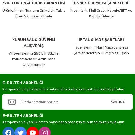
%100 ORJİNAL ÜRÜN GARANTİSİ
ESNEK ÖDEME SEÇENEKLERİ
Ürünlerimizin Tamamı Orjinaldir. Taklit
Kredi Kartı, Mail Order, Havale/EFT ve
Ürün Satılmamaktadır
Kapıda Ödeme
KURUMSAL & GÜVENLİ
İPTAL & İADE ŞARTLARI
ALIŞVERİŞ
İade İşlemini Nasıl Yapacaksınız?
Şartlar Nelerdir? Süreç Nasıl İşler?
Alışverişleriniz 256 BİT SSL ile
korunmaktadır. Artık Daha
Güvendesiniz
E-BÜLTEN ABONELİĞİ
Kampanya ve yeniliklerden haberdar olmak için e-bültenimize kayıt olun.
KAYDOL
E-BÜLTEN ABONELİĞİ
Kampanya ve yeniliklerden haberdar olmak için e-bültenimize kayıt olun.