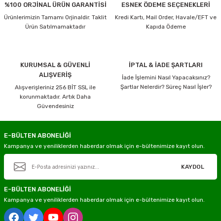
%100 ORJİNAL ÜRÜN GARANTİSİ
ESNEK ÖDEME SEÇENEKLERİ
Ürünlerimizin Tamamı Orjinaldir. Taklit
Kredi Kartı, Mail Order, Havale/EFT ve
Ürün Satılmamaktadır
Kapıda Ödeme
KURUMSAL & GÜVENLİ
İPTAL & İADE ŞARTLARI
ALIŞVERİŞ
İade İşlemini Nasıl Yapacaksınız?
Şartlar Nelerdir? Süreç Nasıl İşler?
Alışverişleriniz 256 BİT SSL ile
korunmaktadır. Artık Daha
Güvendesiniz
E-BÜLTEN ABONELİĞİ
Kampanya ve yeniliklerden haberdar olmak için e-bültenimize kayıt olun.
KAYDOL
E-BÜLTEN ABONELİĞİ
Kampanya ve yeniliklerden haberdar olmak için e-bültenimize kayıt olun.