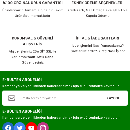
%100 ORJİNAL ÜRÜN GARANTİSİ
ESNEK ÖDEME SEÇENEKLERİ
Ürünlerimizin Tamamı Orjinaldir. Taklit
Kredi Kartı, Mail Order, Havale/EFT ve
Ürün Satılmamaktadır
Kapıda Ödeme
KURUMSAL & GÜVENLİ
İPTAL & İADE ŞARTLARI
ALIŞVERİŞ
İade İşlemini Nasıl Yapacaksınız?
Şartlar Nelerdir? Süreç Nasıl İşler?
Alışverişleriniz 256 BİT SSL ile
korunmaktadır. Artık Daha
Güvendesiniz
E-BÜLTEN ABONELİĞİ
Kampanya ve yeniliklerden haberdar olmak için e-bültenimize kayıt olun.
KAYDOL
E-BÜLTEN ABONELİĞİ
Kampanya ve yeniliklerden haberdar olmak için e-bültenimize kayıt olun.