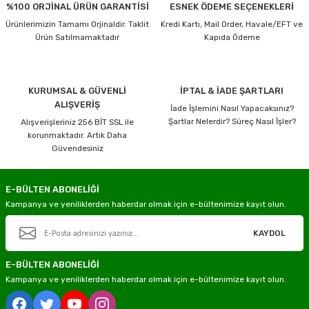
%100 ORJİNAL ÜRÜN GARANTİSİ
ESNEK ÖDEME SEÇENEKLERİ
Ürünlerimizin Tamamı Orjinaldir. Taklit
Kredi Kartı, Mail Order, Havale/EFT ve
Ürün Satılmamaktadır
Kapıda Ödeme
KURUMSAL & GÜVENLİ
İPTAL & İADE ŞARTLARI
ALIŞVERİŞ
İade İşlemini Nasıl Yapacaksınız?
Şartlar Nelerdir? Süreç Nasıl İşler?
Alışverişleriniz 256 BİT SSL ile
korunmaktadır. Artık Daha
Güvendesiniz
E-BÜLTEN ABONELİĞİ
Kampanya ve yeniliklerden haberdar olmak için e-bültenimize kayıt olun.
KAYDOL
E-BÜLTEN ABONELİĞİ
Kampanya ve yeniliklerden haberdar olmak için e-bültenimize kayıt olun.