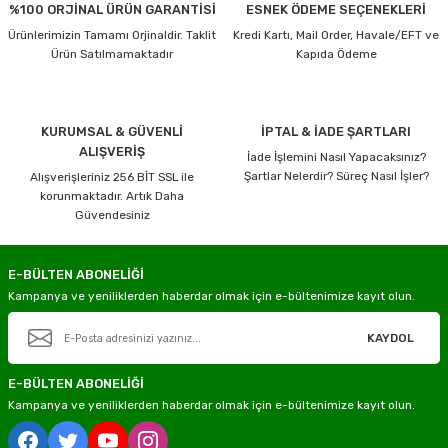
%100 ORJİNAL ÜRÜN GARANTİSİ
ESNEK ÖDEME SEÇENEKLERİ
Ürünlerimizin Tamamı Orjinaldir. Taklit
Kredi Kartı, Mail Order, Havale/EFT ve
Ürün Satılmamaktadır
Kapıda Ödeme
KURUMSAL & GÜVENLİ
İPTAL & İADE ŞARTLARI
ALIŞVERİŞ
İade İşlemini Nasıl Yapacaksınız?
Şartlar Nelerdir? Süreç Nasıl İşler?
Alışverişleriniz 256 BİT SSL ile
korunmaktadır. Artık Daha
Güvendesiniz
E-BÜLTEN ABONELİĞİ
Kampanya ve yeniliklerden haberdar olmak için e-bültenimize kayıt olun.
KAYDOL
E-BÜLTEN ABONELİĞİ
Kampanya ve yeniliklerden haberdar olmak için e-bültenimize kayıt olun.