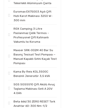
Tekerlekli Alüminyum Çanta
Euromax EX75003 Açılı Çift
Hızlı Karot Makinası 3250 W-
300 mm
ROX Camping 3 Litre
Paslanmaz Çelik Termos -
Profesyonel Çift Katmanlı
Vakumlu Isı Koruma
Maxser SRK-002M 40 Bar Su
Basınç Tesisat Test Pompası –
Manuel Kapaklı Sıhhi Kaçak Test
Pompası
Kama By Reis KGL3500C
Benzinli Jeneratör 3,5 kVA
SGS SGS5510 Çift Akülü Avuç
Taşlama Makinası Seti A 20V
4.0Ah
Beta 666/30 ZERO RESET Tork
Anahtar 60-300 Nm-1/2