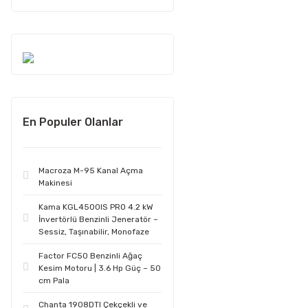
En Populer Olanlar
Macroza M-95 Kanal Açma
Makinesi
Kama KGL4500IS PRO 4.2 kW
İnvertörlü Benzinli Jeneratör –
Sessiz, Taşınabilir, Monofaze
Factor FC50 Benzinli Ağaç
Kesim Motoru | 3.6 Hp Güç – 50
cm Pala
Chanta 1908DTI Çekçekli ve