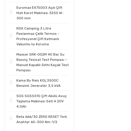
Euromax EX75003 Açılı Çift
Hızlı Karot Makinası 3250 W-
300 mm
ROX Camping 3 Litre
Paslanmaz Çelik Termos -
Profesyonel Çift Katmanlı
Vakumlu Isı Koruma
Maxser SRK-002M 40 Bar Su
Basınç Tesisat Test Pompası –
Manuel Kapaklı Sıhhi Kaçak Test
Pompası
Kama By Reis KGL3500C
Benzinli Jeneratör 3,5 kVA
SGS SGS5510 Çift Akülü Avuç
Taşlama Makinası Seti A 20V
4.0Ah
Beta 666/30 ZERO RESET Tork
Anahtar 60-300 Nm-1/2