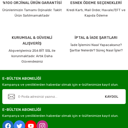
%100 ORJİNAL ÜRÜN GARANTİSİ
ESNEK ÖDEME SEÇENEKLERİ
Ürünlerimizin Tamamı Orjinaldir. Taklit
Kredi Kartı, Mail Order, Havale/EFT ve
Ürün Satılmamaktadır
Kapıda Ödeme
KURUMSAL & GÜVENLİ
İPTAL & İADE ŞARTLARI
ALIŞVERİŞ
İade İşlemini Nasıl Yapacaksınız?
Şartlar Nelerdir? Süreç Nasıl İşler?
Alışverişleriniz 256 BİT SSL ile
korunmaktadır. Artık Daha
Güvendesiniz
E-BÜLTEN ABONELİĞİ
Kampanya ve yeniliklerden haberdar olmak için e-bültenimize kayıt olun.
KAYDOL
E-BÜLTEN ABONELİĞİ
Kampanya ve yeniliklerden haberdar olmak için e-bültenimize kayıt olun.