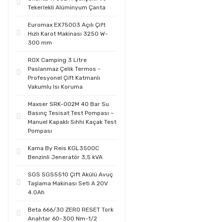
Tekerlekli Alüminyum Çanta
Euromax EX75003 Açılı Çift
Hızlı Karot Makinası 3250 W-
300 mm
ROX Camping 3 Litre
Paslanmaz Çelik Termos -
Profesyonel Çift Katmanlı
Vakumlu Isı Koruma
Maxser SRK-002M 40 Bar Su
Basınç Tesisat Test Pompası –
Manuel Kapaklı Sıhhi Kaçak Test
Pompası
Kama By Reis KGL3500C
Benzinli Jeneratör 3,5 kVA
SGS SGS5510 Çift Akülü Avuç
Taşlama Makinası Seti A 20V
4.0Ah
Beta 666/30 ZERO RESET Tork
Anahtar 60-300 Nm-1/2