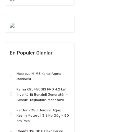
En Populer Olanlar
Macroza M-95 Kanal Açma
Makinesi
Kama KGL4500IS PRO 4.2 kW
İnvertörlü Benzinli Jeneratör –
Sessiz, Taşınabilir, Monofaze
Factor FC50 Benzinli Ağaç
Kesim Motoru | 3.6 Hp Güç – 50
cm Pala
Chanta 1908DTI Çekçekli ve