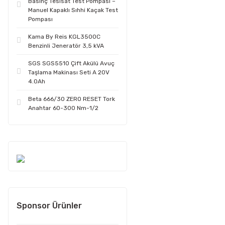
Basınç Tesisat Test Pompası –
Manuel Kapaklı Sıhhi Kaçak Test
Pompası
Kama By Reis KGL3500C
Benzinli Jeneratör 3,5 kVA
SGS SGS5510 Çift Akülü Avuç
Taşlama Makinası Seti A 20V
4.0Ah
Beta 666/30 ZERO RESET Tork
Anahtar 60-300 Nm-1/2
Sponsor Ürünler