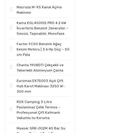
Macroza M-95 Kanal Açma
Makinesi
Kama KGL4500IS PRO 4.2 kW
İnvertörlü Benzinli Jeneratör –
Sessiz, Taşınabilir, Monofaze
Factor FC50 Benzinli Ağaç
Kesim Motoru | 3.6 Hp Güç – 50
cm Pala
Chanta 1908DTI Çekçekli ve
Tekerlekli Alüminyum Çanta
Euromax EX75003 Açılı Çift
Hızlı Karot Makinası 3250 W-
300 mm
ROX Camping 3 Litre
Paslanmaz Çelik Termos -
Profesyonel Çift Katmanlı
Vakumlu Isı Koruma
Maxser SRK-002M 40 Bar Su