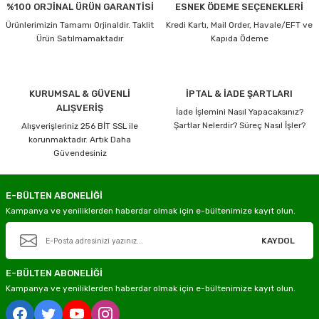
%100 ORJİNAL ÜRÜN GARANTİSİ
ESNEK ÖDEME SEÇENEKLERİ
Ürünlerimizin Tamamı Orjinaldir. Taklit
Kredi Kartı, Mail Order, Havale/EFT ve
Ürün Satılmamaktadır
Kapıda Ödeme
KURUMSAL & GÜVENLİ
İPTAL & İADE ŞARTLARI
ALIŞVERİŞ
İade İşlemini Nasıl Yapacaksınız?
Şartlar Nelerdir? Süreç Nasıl İşler?
Alışverişleriniz 256 BİT SSL ile
korunmaktadır. Artık Daha
Güvendesiniz
E-BÜLTEN ABONELİĞİ
Kampanya ve yeniliklerden haberdar olmak için e-bültenimize kayıt olun.
KAYDOL
E-BÜLTEN ABONELİĞİ
Kampanya ve yeniliklerden haberdar olmak için e-bültenimize kayıt olun.