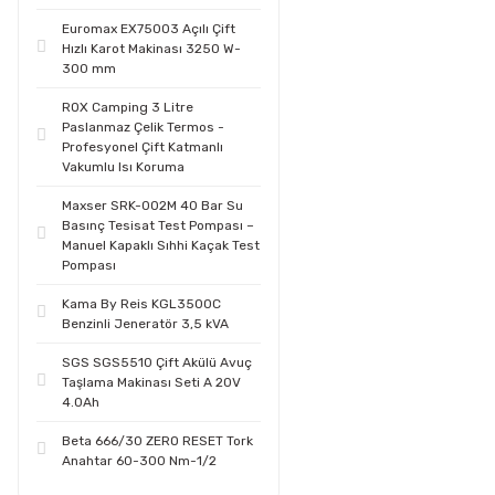
Euromax EX75003 Açılı Çift
Hızlı Karot Makinası 3250 W-
300 mm
ROX Camping 3 Litre
Paslanmaz Çelik Termos -
Profesyonel Çift Katmanlı
Vakumlu Isı Koruma
Maxser SRK-002M 40 Bar Su
Basınç Tesisat Test Pompası –
Manuel Kapaklı Sıhhi Kaçak Test
Pompası
Kama By Reis KGL3500C
Benzinli Jeneratör 3,5 kVA
SGS SGS5510 Çift Akülü Avuç
Taşlama Makinası Seti A 20V
4.0Ah
Beta 666/30 ZERO RESET Tork
Anahtar 60-300 Nm-1/2