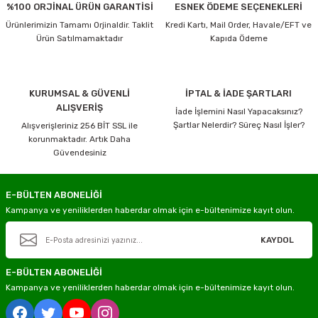
%100 ORJİNAL ÜRÜN GARANTİSİ
ESNEK ÖDEME SEÇENEKLERİ
Ürünlerimizin Tamamı Orjinaldir. Taklit
Kredi Kartı, Mail Order, Havale/EFT ve
Ürün Satılmamaktadır
Kapıda Ödeme
KURUMSAL & GÜVENLİ
İPTAL & İADE ŞARTLARI
ALIŞVERİŞ
İade İşlemini Nasıl Yapacaksınız?
Şartlar Nelerdir? Süreç Nasıl İşler?
Alışverişleriniz 256 BİT SSL ile
korunmaktadır. Artık Daha
Güvendesiniz
E-BÜLTEN ABONELİĞİ
Kampanya ve yeniliklerden haberdar olmak için e-bültenimize kayıt olun.
KAYDOL
E-BÜLTEN ABONELİĞİ
Kampanya ve yeniliklerden haberdar olmak için e-bültenimize kayıt olun.