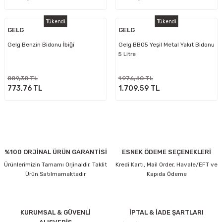
Tükendi
Tükendi
GELG
GELG
Gelg Benzin Bidonu İbiği
Gelg BB05 Yeşil Metal Yakıt Bidonu
5 Litre
889,38 TL
1.976,40 TL
773,76 TL
1.709,59 TL
%100 ORJİNAL ÜRÜN GARANTİSİ
ESNEK ÖDEME SEÇENEKLERİ
Ürünlerimizin Tamamı Orjinaldir. Taklit
Kredi Kartı, Mail Order, Havale/EFT ve
Ürün Satılmamaktadır
Kapıda Ödeme
KURUMSAL & GÜVENLİ
İPTAL & İADE ŞARTLARI