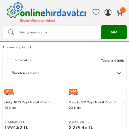
ARA
Anasayfa
GELG
Stoktakiler
Toplam 4 ürün
%14
%14
GELG
GELG
Gelg BB10 Yeşil Metal Yakıt Bidonu
Gelg BB20 Yeşil Metal Yakıt Bidonu
10 Litre
20 Litre
2.305,80 TL
2.635,20 TL
1.994,52 TL
2.279,45 TL