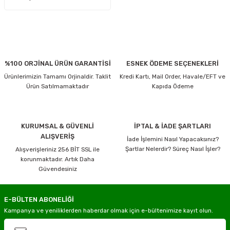
%100 ORJİNAL ÜRÜN GARANTİSİ
ESNEK ÖDEME SEÇENEKLERİ
Ürünlerimizin Tamamı Orjinaldir. Taklit
Kredi Kartı, Mail Order, Havale/EFT ve
Ürün Satılmamaktadır
Kapıda Ödeme
KURUMSAL & GÜVENLİ
İPTAL & İADE ŞARTLARI
ALIŞVERİŞ
İade İşlemini Nasıl Yapacaksınız?
Şartlar Nelerdir? Süreç Nasıl İşler?
Alışverişleriniz 256 BİT SSL ile
korunmaktadır. Artık Daha
Güvendesiniz
E-BÜLTEN ABONELİĞİ
Kampanya ve yeniliklerden haberdar olmak için e-bültenimize kayıt olun.