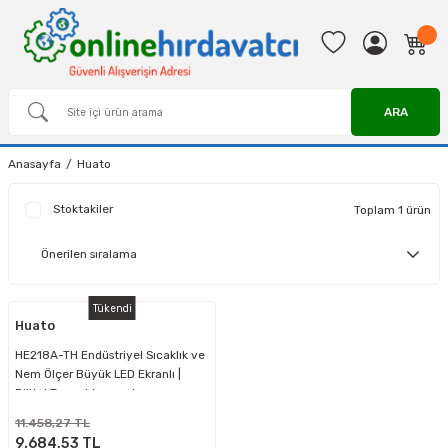
ARA
Anasayfa
Huato
Stoktakiler
Toplam 1 ürün
Tükendi
Huato
HE218A-TH Endüstriyel Sıcaklık ve
Nem Ölçer Büyük LED Ekranlı |
Dijital Termohigrometre
11.458,27 TL
9.684,53 TL