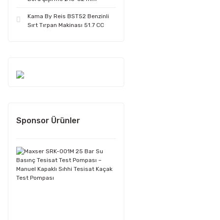
Kama By Reis BST52 Benzinli
Sırt Tırpan Makinası 51.7 CC
Sponsor Ürünler