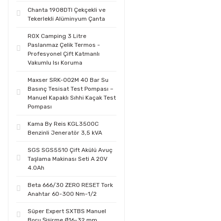
Chanta 1908DTI Çekçekli ve
Tekerlekli Alüminyum Çanta
ROX Camping 3 Litre
Paslanmaz Çelik Termos -
Profesyonel Çift Katmanlı
Vakumlu Isı Koruma
Maxser SRK-002M 40 Bar Su
Basınç Tesisat Test Pompası –
Manuel Kapaklı Sıhhi Kaçak Test
Pompası
Kama By Reis KGL3500C
Benzinli Jeneratör 3,5 kVA
SGS SGS5510 Çift Akülü Avuç
Taşlama Makinası Seti A 20V
4.0Ah
Beta 666/30 ZERO RESET Tork
Anahtar 60-300 Nm-1/2
Süper Expert SXTBS Manuel
Boru Şişirme Ø16-32 mm