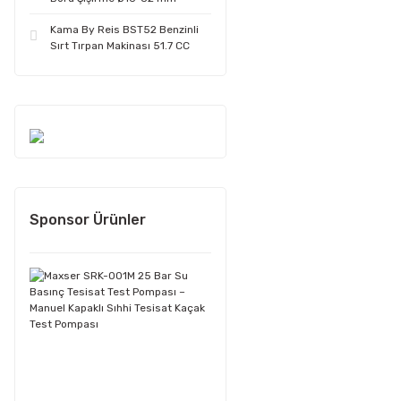
Kama By Reis BST52 Benzinli
Sırt Tırpan Makinası 51.7 CC
Sponsor Ürünler