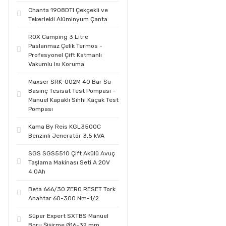
Chanta 1908DTI Çekçekli ve
Tekerlekli Alüminyum Çanta
ROX Camping 3 Litre
Paslanmaz Çelik Termos -
Profesyonel Çift Katmanlı
Vakumlu Isı Koruma
Maxser SRK-002M 40 Bar Su
Basınç Tesisat Test Pompası –
Manuel Kapaklı Sıhhi Kaçak Test
Pompası
Kama By Reis KGL3500C
Benzinli Jeneratör 3,5 kVA
SGS SGS5510 Çift Akülü Avuç
Taşlama Makinası Seti A 20V
4.0Ah
Beta 666/30 ZERO RESET Tork
Anahtar 60-300 Nm-1/2
Süper Expert SXTBS Manuel
Boru Şişirme Ø16-32 mm