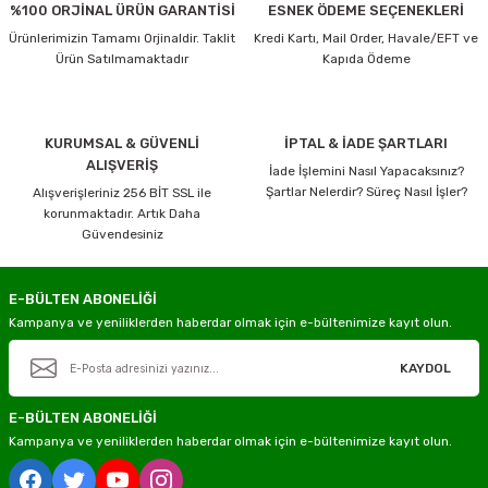
%100 ORJİNAL ÜRÜN GARANTİSİ
ESNEK ÖDEME SEÇENEKLERİ
Ürünlerimizin Tamamı Orjinaldir. Taklit
Kredi Kartı, Mail Order, Havale/EFT ve
Ürün Satılmamaktadır
Kapıda Ödeme
KURUMSAL & GÜVENLİ
İPTAL & İADE ŞARTLARI
ALIŞVERİŞ
İade İşlemini Nasıl Yapacaksınız?
Şartlar Nelerdir? Süreç Nasıl İşler?
Alışverişleriniz 256 BİT SSL ile
korunmaktadır. Artık Daha
Güvendesiniz
E-BÜLTEN ABONELİĞİ
Kampanya ve yeniliklerden haberdar olmak için e-bültenimize kayıt olun.
KAYDOL
E-BÜLTEN ABONELİĞİ
Kampanya ve yeniliklerden haberdar olmak için e-bültenimize kayıt olun.