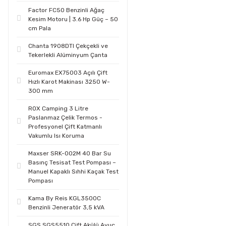
Factor FC50 Benzinli Ağaç
Kesim Motoru | 3.6 Hp Güç – 50
cm Pala
Chanta 1908DTI Çekçekli ve
Tekerlekli Alüminyum Çanta
Euromax EX75003 Açılı Çift
Hızlı Karot Makinası 3250 W-
300 mm
ROX Camping 3 Litre
Paslanmaz Çelik Termos -
Profesyonel Çift Katmanlı
Vakumlu Isı Koruma
Maxser SRK-002M 40 Bar Su
Basınç Tesisat Test Pompası –
Manuel Kapaklı Sıhhi Kaçak Test
Pompası
Kama By Reis KGL3500C
Benzinli Jeneratör 3,5 kVA
SGS SGS5510 Çift Akülü Avuç