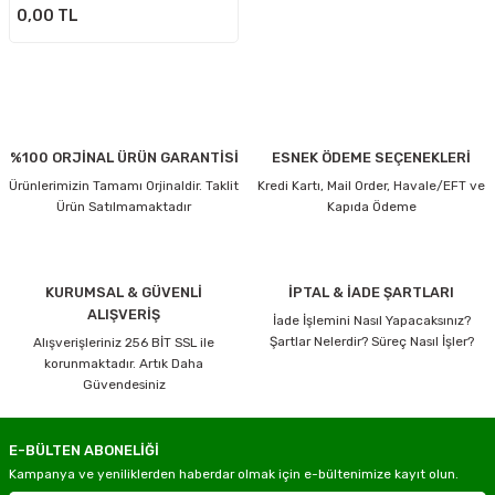
0,00 TL
%100 ORJİNAL ÜRÜN GARANTİSİ
ESNEK ÖDEME SEÇENEKLERİ
Ürünlerimizin Tamamı Orjinaldir. Taklit
Kredi Kartı, Mail Order, Havale/EFT ve
Ürün Satılmamaktadır
Kapıda Ödeme
KURUMSAL & GÜVENLİ
İPTAL & İADE ŞARTLARI
ALIŞVERİŞ
İade İşlemini Nasıl Yapacaksınız?
Şartlar Nelerdir? Süreç Nasıl İşler?
Alışverişleriniz 256 BİT SSL ile
korunmaktadır. Artık Daha
Güvendesiniz
E-BÜLTEN ABONELİĞİ
Kampanya ve yeniliklerden haberdar olmak için e-bültenimize kayıt olun.