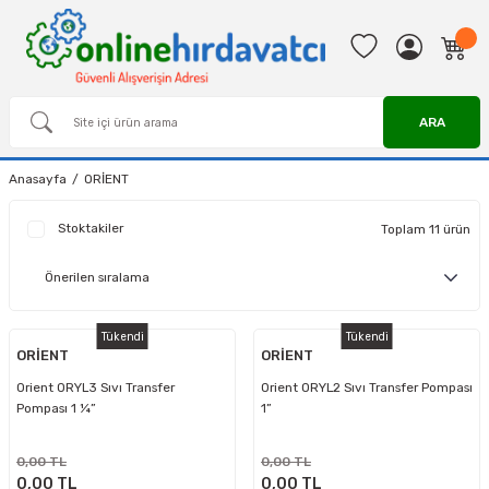
ARA
Anasayfa
ORİENT
Stoktakiler
Toplam 11 ürün
Tükendi
Tükendi
ORİENT
ORİENT
Orient ORYL3 Sıvı Transfer
Orient ORYL2 Sıvı Transfer Pompası
Pompası 1 ¼”
1”
0,00 TL
0,00 TL
0,00 TL
0,00 TL