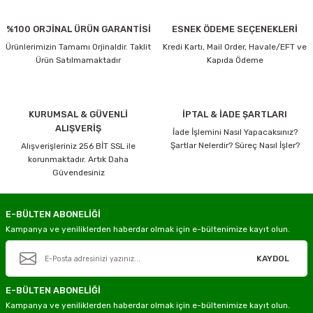
%100 ORJİNAL ÜRÜN GARANTİSİ
ESNEK ÖDEME SEÇENEKLERİ
Ürünlerimizin Tamamı Orjinaldir. Taklit
Kredi Kartı, Mail Order, Havale/EFT ve
Ürün Satılmamaktadır
Kapıda Ödeme
KURUMSAL & GÜVENLİ
İPTAL & İADE ŞARTLARI
ALIŞVERİŞ
İade İşlemini Nasıl Yapacaksınız?
Şartlar Nelerdir? Süreç Nasıl İşler?
Alışverişleriniz 256 BİT SSL ile
korunmaktadır. Artık Daha
Güvendesiniz
E-BÜLTEN ABONELİĞİ
Kampanya ve yeniliklerden haberdar olmak için e-bültenimize kayıt olun.
KAYDOL
E-BÜLTEN ABONELİĞİ
Kampanya ve yeniliklerden haberdar olmak için e-bültenimize kayıt olun.