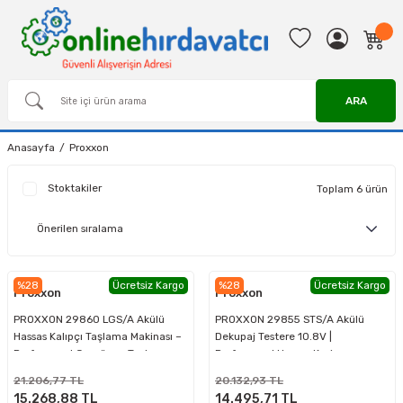
ARA
Anasayfa
Proxxon
Stoktakiler
Toplam 6 ürün
%28
Ücretsiz Kargo
%28
Ücretsiz Kargo
Proxxon
Proxxon
PROXXON 29860 LGS/A Akülü
PROXXON 29855 STS/A Akülü
Hassas Kalıpçı Taşlama Makinası –
Dekupaj Testere 10.8V |
Profesyonel Gravür ve Taşlama
Profesyonel Hassas Kesim
Aleti
21.206,77 TL
20.132,93 TL
15.268,88 TL
14.495,71 TL