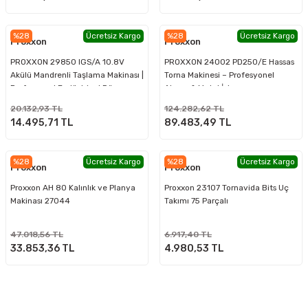
%28
Ücretsiz Kargo
%28
Ücretsiz Kargo
Proxxon
Proxxon
PROXXON 29850 IGS/A 10.8V
PROXXON 24002 PD250/E Hassas
Akülü Mandrenli Taşlama Makinası |
Torna Makinesi – Profesyonel
Profesyonel Endüstriyel Düz
Ahşap & Metal İşleme
Taşlama
20.132,93 TL
124.282,62 TL
14.495,71 TL
89.483,49 TL
%28
Ücretsiz Kargo
%28
Ücretsiz Kargo
Proxxon
Proxxon
Proxxon AH 80 Kalınlık ve Planya
Proxxon 23107 Tornavida Bits Uç
Makinası 27044
Takımı 75 Parçalı
47.018,56 TL
6.917,40 TL
33.853,36 TL
4.980,53 TL