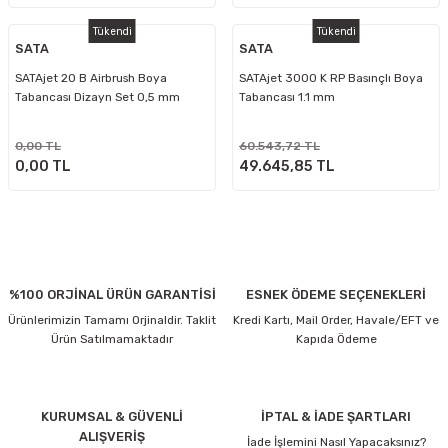
Tükendi
Tükendi
SATA
SATA
SATAjet 20 B Airbrush Boya
SATAjet 3000 K RP Basınçlı Boya
Tabancası Dizayn Set 0,5 mm
Tabancası 1.1 mm
0,00 TL
60.543,72 TL
0,00 TL
49.645,85 TL
%100 ORJİNAL ÜRÜN GARANTİSİ
ESNEK ÖDEME SEÇENEKLERİ
Ürünlerimizin Tamamı Orjinaldir. Taklit
Kredi Kartı, Mail Order, Havale/EFT ve
Ürün Satılmamaktadır
Kapıda Ödeme
KURUMSAL & GÜVENLİ
İPTAL & İADE ŞARTLARI
ALIŞVERİŞ
İade İşlemini Nasıl Yapacaksınız?