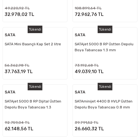
49.220,92 TL
108.899,64 TL
32.978,02 TL
72.962,76 TL
Tükendi
Tükendi
SATA
SATA
SATA Mini Basınçlı Kap Set 2 litre
SATAjet 5000 B RP Üstten Depolu
Boya Tabancası 1.3 mm
56.362,98 TL
73.192,68 TL
37.763,19 TL
49.039,10 TL
Tükendi
Tükendi
SATA
SATA
SATAjet 5000 B RP Dijital Üstten
SATAminijet 4400 B HVLP Üstten
Depolu Boya Tabancası 1.3
Depolu Boya Tabancası 0.8 mm
92.759,04 TL
39.791,52 TL
62.148,56 TL
26.660,32 TL