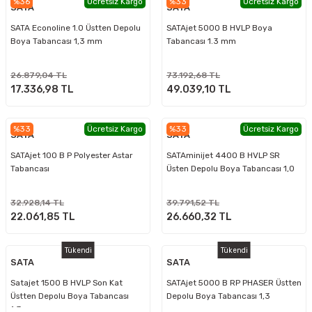
%36
Ücretsiz Kargo
%33
Ücretsiz Kargo
SATA
SATA
SATA Econoline 1.0 Üstten Depolu
SATAjet 5000 B HVLP Boya
Boya Tabancası 1,3 mm
Tabancası 1.3 mm
26.879,04 TL
73.192,68 TL
17.336,98 TL
49.039,10 TL
%33
Ücretsiz Kargo
%33
Ücretsiz Kargo
SATA
SATA
SATAjet 100 B P Polyester Astar
SATAminijet 4400 B HVLP SR
Tabancası
Üsten Depolu Boya Tabancası 1,0
mm
32.928,14 TL
39.791,52 TL
22.061,85 TL
26.660,32 TL
Tükendi
Tükendi
SATA
SATA
Satajet 1500 B HVLP Son Kat
SATAjet 5000 B RP PHASER Üstten
Üstten Depolu Boya Tabancası
Depolu Boya Tabancası 1,3
1.3mm