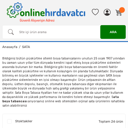
ARA
Anasayfa
SATA
Bildiğiniz bütün püskürtme sitemli boya tabancalarını unutun 25 ocak 1907 yılından
bu zaman uzun yıllar tüm dünyada kendini ispat etmiş boya püskürtme sistemleri
arasında bulunan bir marka. Bildiğiniz gibi boya tabancasında en önemli faktör
olarak kaliteli püskürtme ve kullanım kolaylığını ön planda tutulmaktadır. Dünyada
bilinmiş en büyük işletmeler ve kullanıcı markaların vaz geçilmezi olan SATA boya
püskürtme sistemlerinde en iyisi olmayı başarmıştır. Ürün yelpazesin de alttan
depolu, üstten depolu, basınçlı, otomatik
boya tabancası
diğer ekipmanları ile
ülkemizde büyük ve dünyada hızlı satış grafiği yakalamış bir ürün yelpazesine
sahiptir. Sata Boya Tabaca fiyatları her ne kadar yüksek olsa da uzun yıllar kullanım
da dayanıklılık ve yüksek performansı ile kendini tolere etmeyi başarmıştır. S
ata
boya tabancası
arıyorsanız online web sitemizden orjinal sata ürünlerini rahatlıkla
satın alabilirsiniz
Stoktakiler
Toplam 26 ürün