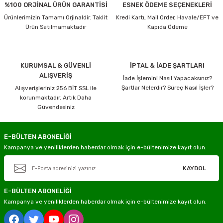
%100 ORJİNAL ÜRÜN GARANTİSİ
ESNEK ÖDEME SEÇENEKLERİ
Ürünlerimizin Tamamı Orjinaldir. Taklit
Kredi Kartı, Mail Order, Havale/EFT ve
Ürün Satılmamaktadır
Kapıda Ödeme
KURUMSAL & GÜVENLİ
İPTAL & İADE ŞARTLARI
ALIŞVERİŞ
İade İşlemini Nasıl Yapacaksınız?
Şartlar Nelerdir? Süreç Nasıl İşler?
Alışverişleriniz 256 BİT SSL ile
korunmaktadır. Artık Daha
Güvendesiniz
E-BÜLTEN ABONELİĞİ
Kampanya ve yeniliklerden haberdar olmak için e-bültenimize kayıt olun.
KAYDOL
E-BÜLTEN ABONELİĞİ
Kampanya ve yeniliklerden haberdar olmak için e-bültenimize kayıt olun.