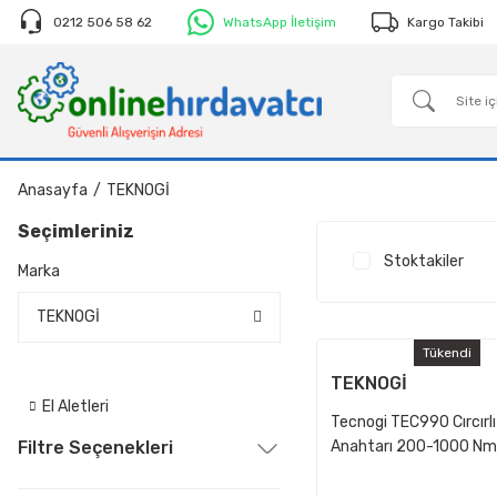
0212 506 58 62
WhatsApp İletişim
Kargo Takibi
Anasayfa
TEKNOGİ
Seçimleriniz
Stoktakiler
Marka
TEKNOGİ
Tükendi
TEKNOGİ
El Aletleri
Tecnogi TEC990 Cırcırlı
Filtre Seçenekleri
Anahtarı 200-1000 Nm-