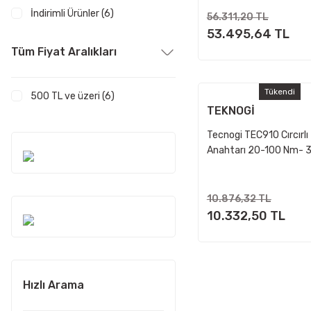
İndirimli Ürünler (6)
56.311,20 TL
53.495,64 TL
Tüm Fiyat Aralıkları
Tükendi
500 TL ve üzeri (6)
TEKNOGİ
Tecnogi TEC910 Cırcırlı
Anahtarı 20-100 Nm- 3
10.876,32 TL
10.332,50 TL
Hızlı Arama