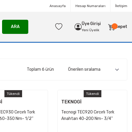
Anasayfa
Hesap Numaraları
İletişim
Üye Girişi
ARA
Sepet
Yeni Üyelik
Toplam 6 ürün
Tükendi
Tükendi
İ
TEKNOGİ
EC930 Cırcırlı Tork
Tecnogi TEC920 Cırcırlı Tork
 60-350 Nm- 1/2''
Anahtarı 40-200 Nm- 3/4''