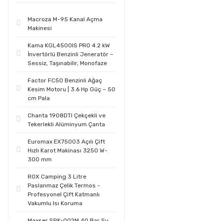
Macroza M-95 Kanal Açma
Makinesi
Kama KGL4500IS PRO 4.2 kW
İnvertörlü Benzinli Jeneratör –
Sessiz, Taşınabilir, Monofaze
Factor FC50 Benzinli Ağaç
Kesim Motoru | 3.6 Hp Güç – 50
cm Pala
Chanta 1908DTI Çekçekli ve
Tekerlekli Alüminyum Çanta
Euromax EX75003 Açılı Çift
Hızlı Karot Makinası 3250 W-
300 mm
ROX Camping 3 Litre
Paslanmaz Çelik Termos -
Profesyonel Çift Katmanlı
Vakumlu Isı Koruma
Maxser SRK-002M 40 Bar Su