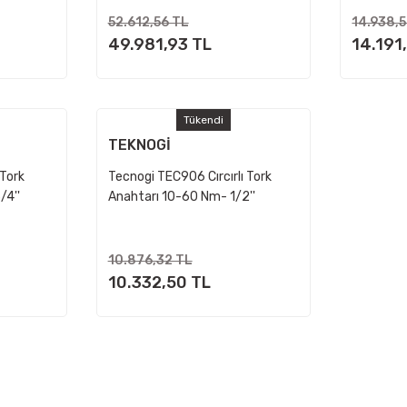
52.612,56 TL
14.938,
49.981,93 TL
14.191
Tükendi
TEKNOGİ
 Tork
Tecnogi TEC906 Cırcırlı Tork
/4''
Anahtarı 10-60 Nm- 1/2''
10.876,32 TL
10.332,50 TL