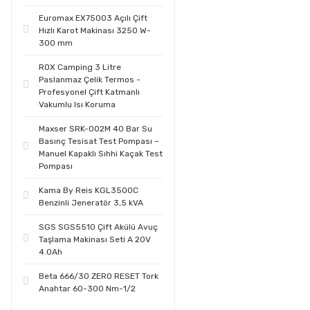
Euromax EX75003 Açılı Çift
Hızlı Karot Makinası 3250 W-
300 mm
ROX Camping 3 Litre
Paslanmaz Çelik Termos -
Profesyonel Çift Katmanlı
Vakumlu Isı Koruma
Maxser SRK-002M 40 Bar Su
Basınç Tesisat Test Pompası –
Manuel Kapaklı Sıhhi Kaçak Test
Pompası
Kama By Reis KGL3500C
Benzinli Jeneratör 3,5 kVA
SGS SGS5510 Çift Akülü Avuç
Taşlama Makinası Seti A 20V
4.0Ah
Beta 666/30 ZERO RESET Tork
Anahtar 60-300 Nm-1/2