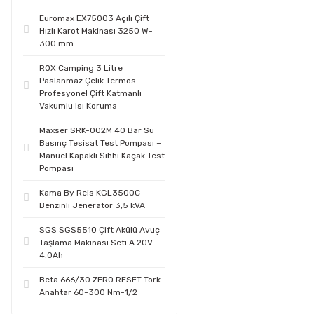
Euromax EX75003 Açılı Çift
Hızlı Karot Makinası 3250 W-
300 mm
ROX Camping 3 Litre
Paslanmaz Çelik Termos -
Profesyonel Çift Katmanlı
Vakumlu Isı Koruma
Maxser SRK-002M 40 Bar Su
Basınç Tesisat Test Pompası –
Manuel Kapaklı Sıhhi Kaçak Test
Pompası
Kama By Reis KGL3500C
Benzinli Jeneratör 3,5 kVA
SGS SGS5510 Çift Akülü Avuç
Taşlama Makinası Seti A 20V
4.0Ah
Beta 666/30 ZERO RESET Tork
Anahtar 60-300 Nm-1/2