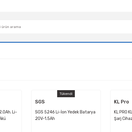
Tükendi
SGS
KL Pro
.0Ah. Li-
SGS 5246 Li-İon Yedek Batarya
KL PRO K
Akü
20V-1.5Ah
Şarj Ciha