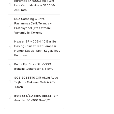
Euromax EX75003 Açılı Çift
Hızlı Karot Makinası 3250 W-
300 mm
ROX Camping 3 Litre
Paslanmaz Çelik Termos -
Profesyonel Çift Katmanlı
Vakumlu Isı Koruma
Maxser SRK-002M 40 Bar Su
Basınç Tesisat Test Pompası –
Manuel Kapaklı Sıhhi Kaçak Test
Pompası
Kama By Reis KGL3500C
Benzinli Jeneratör 3,5 kVA
SGS SGS5510 Çift Akülü Avuç
Taşlama Makinası Seti A 20V
4.0Ah
Beta 666/30 ZERO RESET Tork
Anahtar 60-300 Nm-1/2