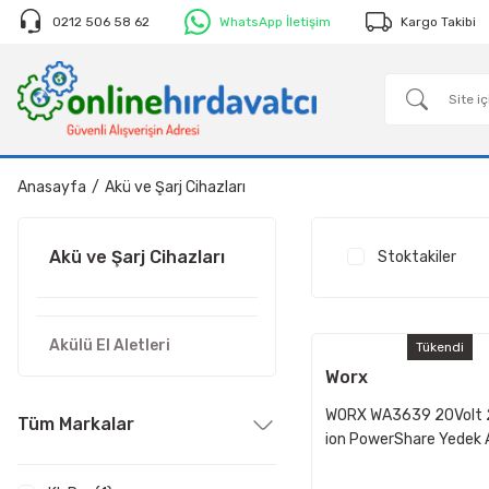
0212 506 58 62
WhatsApp İletişim
Kargo Takibi
Anasayfa
Akü ve Şarj Cihazları
Akü ve Şarj Cihazları
Stoktakiler
Akülü El Aletleri
Tükendi
Worx
WORX WA3639 20Volt 2
Tüm Markalar
ion PowerShare Yedek 