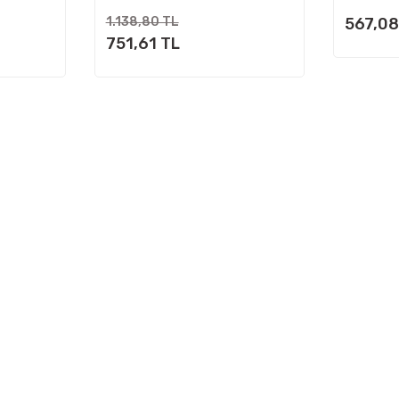
1.138,80 TL
567,08
751,61 TL