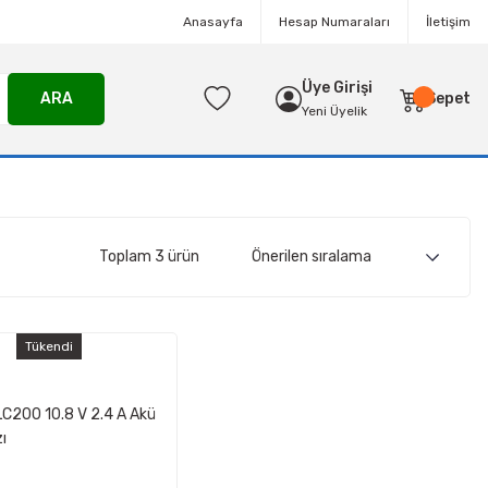
Anasayfa
Hesap Numaraları
İletişim
Üye Girişi
ARA
Sepet
Yeni Üyelik
Toplam 3 ürün
Tükendi
LC200 10.8 V 2.4 A Akü
zı