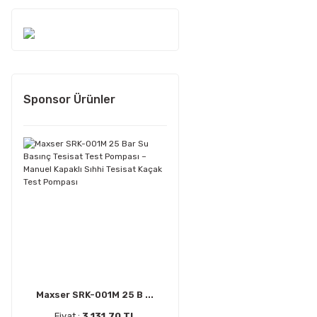
Sponsor Ürünler
Maxser SRK-001M 25 B ...
Fiyat :
3.131,70 TL