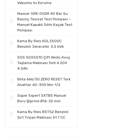
Vakumlu Isı Koruma
Maxser SRK-002M 40 Bar Su
Basınç Tesisat Test Pompası –
Manuel Kapaklı Sıhhi Kaçak Test
Pompası
Kama By Reis KGL3500C
Benzinli Jeneratör 3,5 kVA
SGS SGS5510 Çift Akülü Avuç
Taşlama Makinası Seti A 20V
4.0Ah
Beta 666/30 ZERO RESET Tork
Anahtar 60-300 Nm-1/2
Süper Expert SXTBS Manuel
Boru Şişirme Ø16-32 mm
Kama By Reis BST52 Benzinli
Sırt Tırpan Makinası 51.7 CC