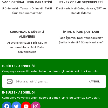
%100 ORJİNAL ÜRÜN GARANTİSİ
ESNEK ÖDEME SEÇENEKLERİ
Ürünlerimizin Tamamı Orjinaldir. Taklit
Kredi Kartı, Mail Order, Havale/EFT ve
Ürün Satılmamaktadır
Kapıda Ödeme
KURUMSAL & GÜVENLİ
İPTAL & İADE ŞARTLARI
ALIŞVERİŞ
İade İşlemini Nasıl Yapacaksınız?
Şartlar Nelerdir? Süreç Nasıl İşler?
Alışverişleriniz 256 BİT SSL ile
korunmaktadır. Artık Daha
Güvendesiniz
E-BÜLTEN ABONELİĞİ
Kampanya ve yeniliklerden haberdar olmak için e-bültenimize kayıt olun.
KAYDOL
E-BÜLTEN ABONELİĞİ
Kampanya ve yeniliklerden haberdar olmak için e-bültenimize kayıt olun.