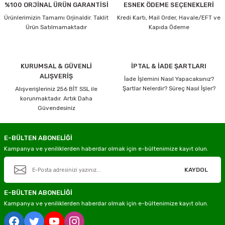
%100 ORJİNAL ÜRÜN GARANTİSİ
ESNEK ÖDEME SEÇENEKLERİ
Ürünlerimizin Tamamı Orjinaldir. Taklit
Kredi Kartı, Mail Order, Havale/EFT ve
Ürün Satılmamaktadır
Kapıda Ödeme
KURUMSAL & GÜVENLİ
İPTAL & İADE ŞARTLARI
ALIŞVERİŞ
İade İşlemini Nasıl Yapacaksınız?
Şartlar Nelerdir? Süreç Nasıl İşler?
Alışverişleriniz 256 BİT SSL ile
korunmaktadır. Artık Daha
Güvendesiniz
E-BÜLTEN ABONELİĞİ
Kampanya ve yeniliklerden haberdar olmak için e-bültenimize kayıt olun.
KAYDOL
E-BÜLTEN ABONELİĞİ
Kampanya ve yeniliklerden haberdar olmak için e-bültenimize kayıt olun.